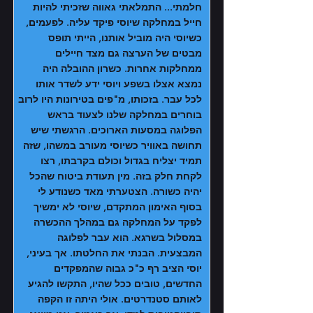
חלמתי... התמלאתי גאווה שזכיתי להיות
חייל במחלקה שיוסי פיקד עליה. לפעמים,
כשיוסי היה מוביל אותנו, הייתי תופס
מבטים של הערצה גם מצד חיילים
ממחלקות אחרות. כשרון ההובלה היה
נמצא אצלו בשפע ויוסי ידע לשדר אותו
לכל עבר. בזכותו, מ"פים בטירונות היו לרוב
בוחרים במחלקה שלנו לצעוד בראש
הפלוגה במסעות הארוכים. הרגשתי שיש
תחושה באוויר כשיוסי מעורב במשהו, שזה
תמיד יצליח בגדול וכולם בקרבתו, רצו
לקחת חלק בזה. מין תעודת ביטוח שהכל
יהיה כשורה. הצטערתי מאד כשנודע לי
בסוף האימון המתקדם, שיוסי לא ימשיך
לפקד על המחלקה גם במהלך ההכשרה
במסלול בשרגא. הוא עבר לפלוגה
המבצעית. הבנתי את החלטתו. אך בעיני,
יוסי הציב רף כ"כ גבוה שהמפקדים
החדשים, טובים ככל שהיו, התקשו להגיע
לאותם סטנדרטים. אולי היתה זו הקפה