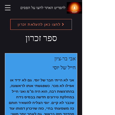
לתפריט האתר לחצו על הפסים
לחצו כאן להעלאת זכרון
ספר זכרון
אבי בר-ציון
חייל של יוסי
אני לא הייתי חבר של יוסי. גם לא ידיד או
אפילו לא מכר. כשפגשתי אותו לראשונה,
בהתרגשות רבה, הוא היה מ"מ ואני חייל
במחלקת טירונים חדשה בבסיס נידח
שכבר לא קיים. יוסי הצליח להשאיר חותם
כה משמעותי בחיי, כזה שזיכרון דמותו עוד
מהדהד חזק בראשי, גם לאחר יותר משני