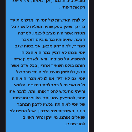
סובייקטיבית למדי, אך כאמור, אני מייצג
רק את דעותיי.
יכולותיו האישיות של יוסי היו מרשימות עד
כדי כך שאין ספק שהיה מצליח להשיג כל
מטרה אשר היה מציב לעצמו. למרבה
הצער, שאיפותיו נגדעו ביום דצמבר
סגרירי, לא הרחק מכאן. אני בטוח שגם
יוסי עצמו לא דמיין כמה הוא הצליח
להשפיע על סביבתו. ודאי לא דמיין איזה
חותם בולט השאיר אחריו, בכל אדם אשר
פגש, ולו לזמן מועט. לא הייתי חבר של
יוסי. גם לא ידיד, אפילו לא מכר. הוא היה
מ"מ ואני חייל במחלקת טירונים. הלוואי
והייתי מתעקש להכיר אותו יותר, לדבר אתו
יותר, להתייעץ עמו יותר. הלוואי ומורשתו
של יוסי לא היתה עכשיו לדבק המחבר
בינינו באזכרות וימי הזכרון. אבל החיים לא
שואלים אותנו. מי ייתן ונהיה ראויים
למורשת זו.