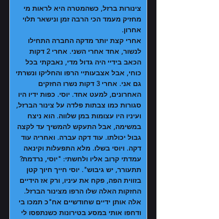
צינורות ברזל, כשהמטרה היא לראות מי
מחזיק מעמד הכי הרבה זמן ונישאר תלוי
אחרון.
אחרי קצת יותר מדקה החברה התחילו
לנשור, אחד אחרי השני. אחרי 2 דקות
הכאב בידיי היה גדול מדי, נאבקתי בכל
כוחי, אבל אצבעותיי הרפו והחליקו ונשרתי
גם אני. אחרי 3 דקות נשרו החזקים
האחרונים, למעט אחד. יוסי. כפות ידיו היו
סגורות כמו צבתות פלדה על צינור הברזל,
ועיניו היו עצומות במן שלווה. הוא ניצח
במשימה, אבל התעקש להמשיך עד לקצה
גבול יכולתו. עוד דקה עברה. ואחריה עוד
דקה. ויוסי בשלו. מלא התפעלות וקינאה
עמדתי קרוב אליו ולחשתי: "יוסי, נרדמת?
תתעורר, יש גיבוש". יוסי חייך חיוך קטן
בזווית הפה, פקח את עיניו, ורק אז הידיים
החזקות האלה שלו הרפו מצינור הברזל.
אלה אותן ידיים שחודשיים אח"כ תמכו בי
ודחפו אותי במסע בטירונות כשנתפסו לי